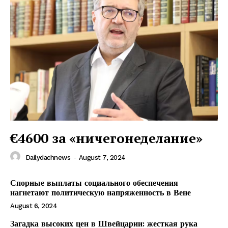
DailyDachNews
Magazine PRO
€4600 за «ничегонеделание»
Dailydachnews
-
August 7, 2024
Спорные выплаты социального обеспечения
SUBSCRIBE NOW
нагнетают политическую напряженность в Вене
August 6, 2024
Загадка высоких цен в Швейцарии: жесткая рука