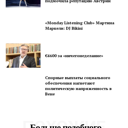
подмочила репутацию Австрии
«Monday Listening Club» Мартина
Маркели: DJ Bikini
€4600 за «ничегонеделание»
DailyDachNews
Magazine PRO
Спорные выплаты социального
обеспечения нагнетают
политическую напряженность в
Вене
ПОХОЖИЕ
Больше подобного