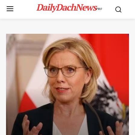
DailyDachNews
PRO