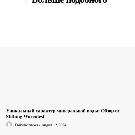
SUBSCRIBE NOW
Company
О нас
Подписаться
Контакты
Планы подписки
Мой аккаунт
Уникальный характер минеральной воды: Обзор от
Stiftung Warentest
Impressum
Privacy Policy
Dailydachnews
-
August 12, 2024