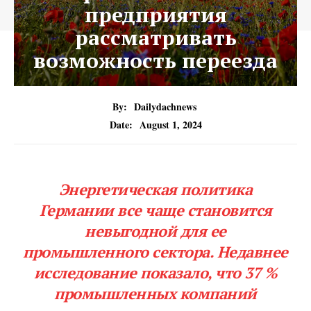
предприятия
рассматривать
возможность переезда
By:
Dailydachnews
Date:
August 1, 2024
Энергетическая политика
Германии все чаще становится
невыгодной для ее
промышленного сектора. Недавнее
исследование показало, что 37 %
промышленных компаний