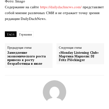
Фото: Imago
Содержание на сайте
https://dailydachnews.com/
представляет
собой мнение различных СМИ и не отражает точку зрения
редакции DailyDachNews.
TAGS
Германия
DailyDachNews
Предыдущая статья
Следующая статья
Magazine PRO
Замедление
«Monday Listening Club»
экономического роста
Мартина Маркели: DJ
привело к росту
Fritz Plöckinger
безработицы в июле