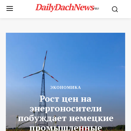
DailyDachNews
PRO
ЭКОНОМИКА
Рост цен на
энергоносители
побуждает немецкие
промышленные