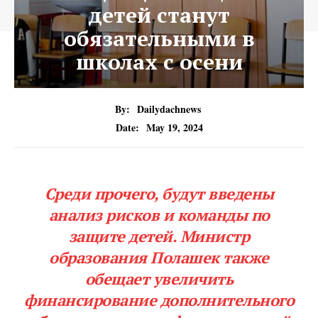
детей станут
обязательными в
школах с осени
By:
Dailydachnews
Date:
May 19, 2024
Среди прочего, будут введены
анализ рисков и команды по
защите детей. Министр
образования Полашек также
обещает увеличить
финансирование дополнительного