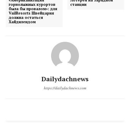
горнолыжных курортов
станции
была бы провалом»: для
VailResorts Швейцария
должна остаться
Хайдилендом
Dailydachnews
https://dailydachnews.com
DailyDachNews
Magazine PRO