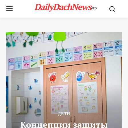
DailyDachNews
PRO
ДЕТИ
Концепции защиты