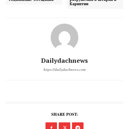
Каринтии
Dailydachnews
https://dailydachnews.com
DailyDachNews
Magazine PRO
SHARE POST: