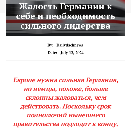
Жалость Германии к
себе и необходимость
сильного лидерства
By:
Dailydachnews
Date:
July 12, 2024
Европе нужна сильная Германия,
но немцы, похоже, больше
склонны жаловаться, чем
действовать. Поскольку срок
полномочий нынешнего
правительства подходит к концу,