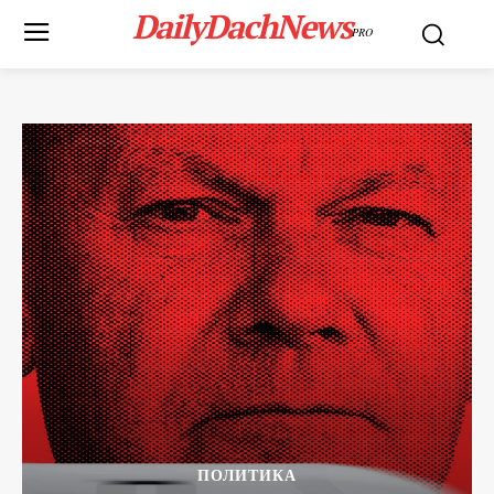
DailyDachNews
PRO
ПОЛИТИКА