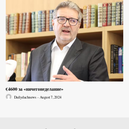
€4600 за «ничегонеделание»
Dailydachnews
-
August 7, 2024