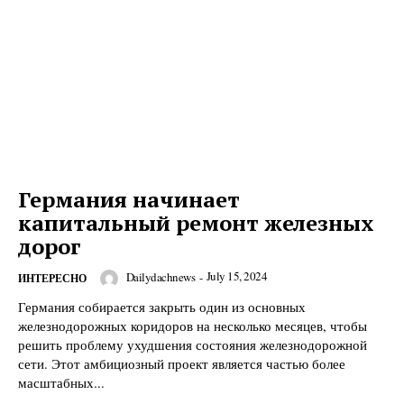
SUBSCRIBE NOW
Company
О нас
Подписаться
Германия начинает
Контакты
капитальный ремонт железных
Планы подписки
дорог
Мой аккаунт
July 15, 2024
Dailydachnews
-
ИНТЕРЕСНО
Impressum
Германия собирается закрыть один из основных
Privacy Policy
железнодорожных коридоров на несколько месяцев, чтобы
решить проблему ухудшения состояния железнодорожной
сети. Этот амбициозный проект является частью более
масштабных...