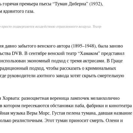
 горячая премьера пьесы “Туман Диберна” (1932),
 ядовитого газа.
 просто подвергаются воздействию отравленного воздуха. Театр
я давно забытого венского автора (1895–1948), была заново
льства DVB. В сентябре венский театр “Хамаком” представил
использован экономный подход с тремя актрисами. В Граце
традиционный подход, чтобы рассказать о криминальных
где руководители азотного завода хотят скрыть смертельную
н Хорвата: разноцветная вереница лампочек меланхолично
в котором пересекаются обстановки паба, фабрики и кинотеатра
йная музыка Веры Морс. Густая пелена тумана, давшая название
столько реалистичным. Этот туман приносит смерть. Олени и