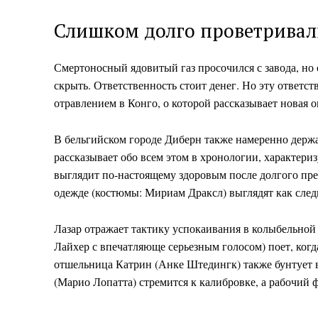
Слишком долго проветрива
Смертоносный ядовитый газ просочился с завода, но
скрыть. Ответственность стоит денег. Но эту ответст
отравлением в Конго, о которой рассказывает новая 
DailyDac
В бельгийском городе Диберн также намеренно держа
Magazin
рассказывает обо всем этом в хронологии, характе
выглядит по-настоящему здоровым после долгого пре
одежде (костюмы: Мириам Драксл) выглядят как сле
Лазар отражает тактику успокаивания в колыбельной 
Лайхер с впечатляюще серьезным голосом) поет, ког
отшельница Катрин (Анке Штедингк) также бунтует в
(Марио Лопатта) стремится к калибровке, а рабочий 