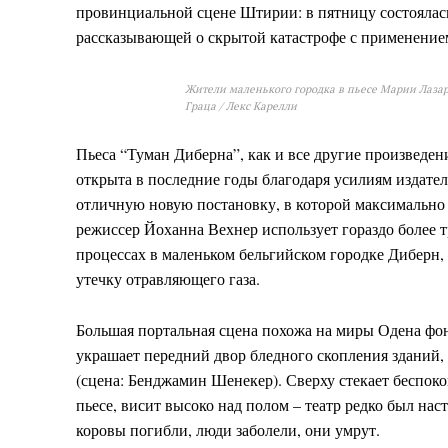
провинциальной сцене Штирии: в пятницу состоялась
рассказывающей о скрытой катастрофе с применением
Жители маленького городка в пьесе Марии Лазар
Граца / Лекс Карелли
Пьеса “Туман Диберна”, как и все другие произведени
открыта в последние годы благодаря усилиям издате
отличную новую постановку, в которой максимально 
режиссер Йоханна Вехнер использует гораздо более 
процессах в маленьком бельгийском городке Диберн, 
утечку отравляющего газа.
Большая портальная сцена похожа на миры Одена фо
украшает передний двор бледного скопления зданий, 
(сцена: Бенджамин Шенекер). Сверху стекает беспоко
пьесе, висит высоко над полом – театр редко был на
коровы погибли, люди заболели, они умрут.