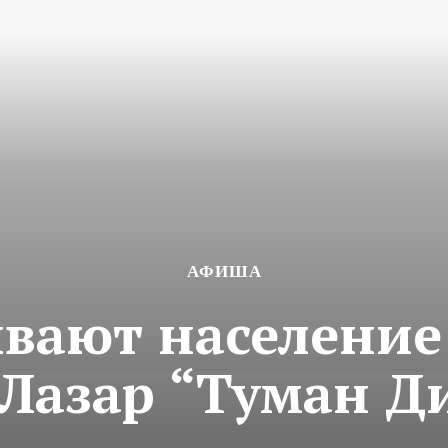
АФИША
вают население 
Лазар “Туман Д