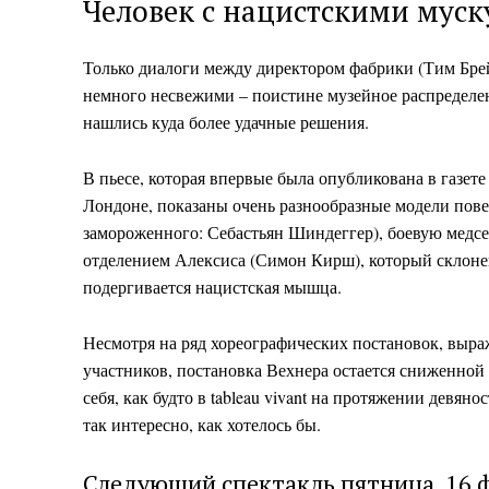
Человек с нацистскими мус
SUBSCRIB
Только диалоги между директором фабрики (Тим Брей
немного несвежими – поистине музейное распределен
нашлись куда более удачные решения.
В пьесе, которая впервые была опубликована в газете
Лондоне, показаны очень разнообразные модели пове
замороженного: Себастьян Шиндеггер), боевую медс
отделением Алексиса (Симон Кирш), который склонен
подергивается нацистская мышца.
Несмотря на ряд хореографических постановок, выр
участников, постановка Вехнера остается сниженной 
себя, как будто в tableau vivant на протяжении девяно
так интересно, как хотелось бы.
Следующий спектакль
пятница, 16 