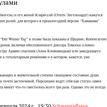
кулами
Privacy Policy
E NOW
вогель) и его женой Клариссой (Отити Энгельхардт) кажутся
ие ролей, для которого в прошлогодней версии “Хамакома”
 “Der Wiener Tag” и позже была показана в Щецине, Копенгагене
дения, включая обеспокоенного доктора Томсена (словно
естру Армии спасения (Анна Климовицкая) или заведующего
 к тоталитарным решениям и в котором, кажется, уже
ажающих в значительной степени свинцовое состояние души
и почти застенчивой. Персонажи ведут себя как статуи самих
ста минут что-то сместилось всего три раза. Однако это не всегда
февраля 2024 г.,
19:30
Schauspielhaus