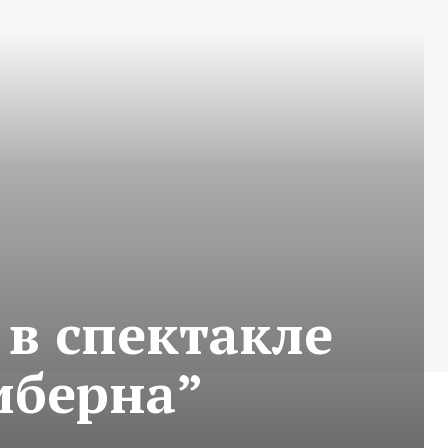
в спектакле
иберна”