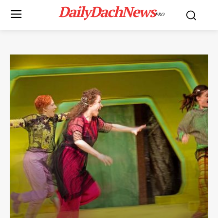
DailyDachNews
PRO