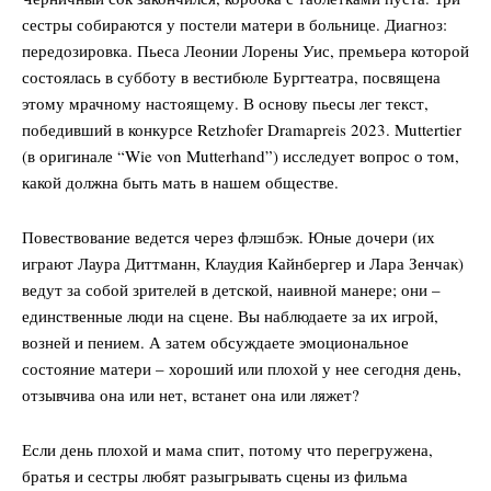
сестры собираются у постели матери в больнице. Диагноз:
передозировка. Пьеса Леонии Лорены Уис, премьера которой
состоялась в субботу в вестибюле Бургтеатра, посвящена
этому мрачному настоящему. В основу пьесы лег текст,
победивший в конкурсе Retzhofer Dramapreis 2023. Muttertier
(в оригинале “Wie von Mutterhand”) исследует вопрос о том,
какой должна быть мать в нашем обществе.
Повествование ведется через флэшбэк. Юные дочери (их
играют Лаура Диттманн, Клаудия Кайнбергер и Лара Зенчак)
ведут за собой зрителей в детской, наивной манере; они –
единственные люди на сцене. Вы наблюдаете за их игрой,
возней и пением. А затем обсуждаете эмоциональное
состояние матери – хороший или плохой у нее сегодня день,
отзывчива она или нет, встанет она или ляжет?
Если день плохой и мама спит, потому что перегружена,
братья и сестры любят разыгрывать сцены из фильма