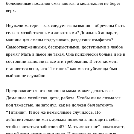
болезненные послания смягчаются, а меланхолия не берет
верх.
Неужели матери – как следует из названия – обречены быть
сельскохозяйственными животными? Доильный аппарат,
машина для смены подгузников, раздатчик комфорта?
Самоотверженными, бескорыстными, доступными в любое
время? Мать в пьесе не такая. Она психически больна и не в
состоянии выполнить все эти требования. В этот момент
становится ясно, что “Титаник” как место убежища был
выбран не случайно.
Предполагается, что хорошая мама может делать все:
Домашнее хозяйство, дети, работа. Чтобы он не сломался
под тяжестью, не затонул, как не должен был затонуть
“Титаник”. И все же немыслимое случилось. Но
действительно ли мать должна позволить истощить себя,
чтобы считаться заботливой? “Мать-животное” показывает,
что об этом стоит задуматься. И отпустить социальные