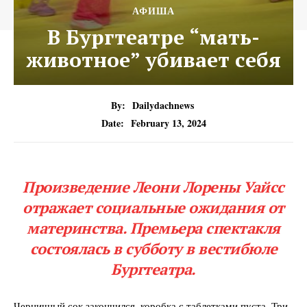
АФИША
В Бургтеатре “мать-
животное” убивает себя
By:
Dailydachnews
Date:
February 13, 2024
Произведение Леони Лорены Уайсс
отражает социальные ожидания от
материнства. Премьера спектакля
состоялась в субботу в вестибюле
Бургтеатра.
Черничный сок закончился, коробка с таблетками пуста. Три