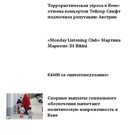
Террористическая угроза в Вене:
О нас
отмена концертов Тейлор Свифт
подмочила репутацию Австрии
Подписаться
Контакты
Планы подписки
«Monday Listening Club» Мартина
Маркели: DJ Bikini
Мой аккаунт
Impressum
Privacy Policy
€4600 за «ничегонеделание»
Спорные выплаты социального
обеспечения нагнетают
политическую напряженность в
Вене