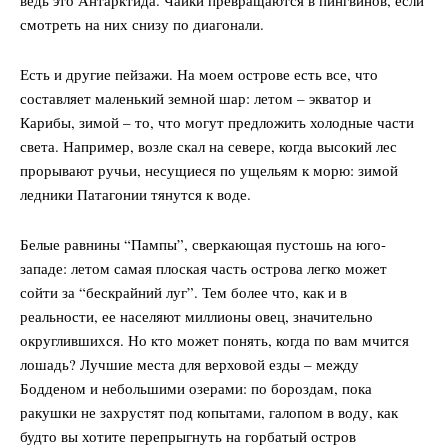
смотреть на них снизу по диагонали.
Есть и другие пейзажи. На моем острове есть все, что
составляет маленький земной шар: летом – экватор и
Карибы, зимой – то, что могут предложить холодные части
света. Например, возле скал на севере, когда высокий лес
прорывают ручьи, несущиеся по ущельям к морю: зимой
ледники Патагонии тянутся к воде.
Белые равнины “Пампы”, сверкающая пустошь на юго-
западе: летом самая плоская часть острова легко может
сойти за “бескрайний луг”. Тем более что, как и в
реальности, ее населяют миллионы овец, значительно
округлившихся. Но кто может понять, когда по вам мчится
лошадь? Лучшие места для верховой езды – между
Бодденом и небольшими озерами: по бороздам, пока
ракушки не захрустят под копытами, галопом в воду, как
будто вы хотите перепрыгнуть на горбатый остров