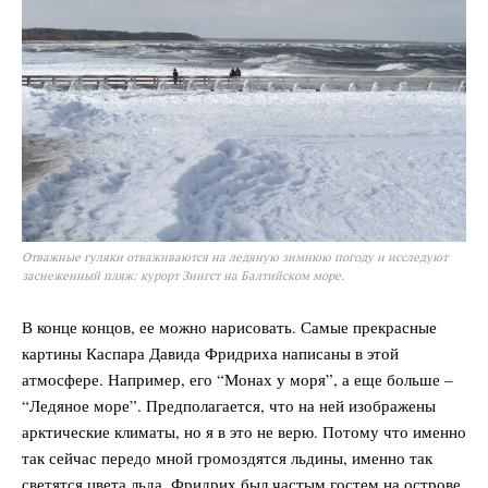
SUBSCRIBE NOW
Отважные гуляки отваживаются на ледяную зимнюю погоду и исследуют
заснеженный пляж: курорт Зингст на Балтийском море.
Company
В конце концов, ее можно нарисовать. Самые прекрасные
картины Каспара Давида Фридриха написаны в этой
О нас
атмосфере. Например, его “Монах у моря”, а еще больше –
Подписаться
“Ледяное море”. Предполагается, что на ней изображены
арктические климаты, но я в это не верю. Потому что именно
Контакты
так сейчас передо мной громоздятся льдины, именно так
Планы подписки
светятся цвета льда. Фридрих был частым гостем на острове.