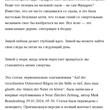
Мой аккаунт
Разве тот человек на меловой скале – не сам Фридрих?
Impressum
Известно, что он часто свешивался со скалы, и это была
настолько безумная затея, что только гений со смертельным
Privacy Policy
желанием смог бы взобраться на нее. Все ясно — это
нависающее дерево, смотрящее в бездну.
Зимой пейзаж делает глубокий вдох. Зимой вы можете найти
свои следы на песке на следующий день.
Зимой у моря, когда земля перестает вращаться, вы
становитесь менее смертны.
Эта статья, первоначально озаглавленная “Auf der
verschneiten Ostseeinsel Rügen ist die Stille so tief, dass man
glaubt, das Atmen der Natur zu hören“, была написана и
впервые опубликована в Neue Zürcher Zeitung, автор
Maik
Brandenburg
29.01.2024, 05.30
. Статья была переведена с
немецкого. Оригинальную версию и полный контекст можно