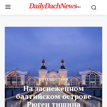
DailyDachNews
PRO
ПУТЕШЕСТВИЯ
На заснеженном
балтийском острове
Рюген тишина