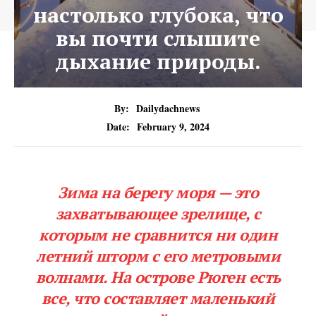
настолько глубока, что
вы почти слышите
дыхание природы.
By:
Dailydachnews
Date:
February 9, 2024
Зима на берегу моря — это
захватывающее зрелище, с
которым не сравнится ни один
летний шторм с его метровыми
волнами. На острове Рюген есть
все, что составляет маленький