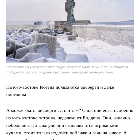
Впечатляющая ледяная скульптура: ледяной маяк Засниц на балтийском
побережье Рюгена очаровывает своим морозным великолепием.
На юго-востоке Рюгена появляются айсберги и даже
пингвины.
А может быть, айсберги есть и там? О да, они есть, особенно
на юго-востоке острова, недалеко от Боддена. Они, конечно,
небольшие. Но в лагуне они скапливаются огромными
кучами, стоит только подойти поближе и лечь на живот. А
ведь это Антарктида. Чайки превращаются в пингвинов, если