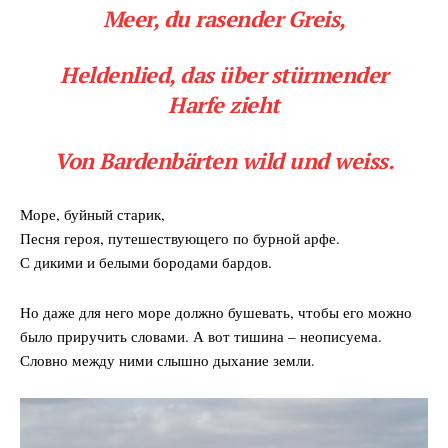
Meer, du rasender Greis,
Heldenlied, das über stürmender
Harfe zieht
Von Bardenbärten wild und weiss.
Море, буйный старик,
Песня героя, путешествующего по бурной арфе.
С дикими и белыми бородами бардов.
Но даже для него море должно бушевать, чтобы его можно
было приручить словами. А вот тишина – неописуема.
DailyDachNews
Словно между ними слышно дыхание земли.
Magazine PRO