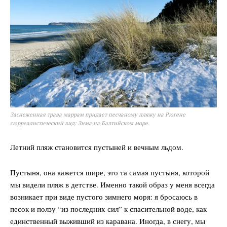
Заснеженная трава маррам придает песчаному пляжу на Рюгене
сюрреалистический вид: Зима на Балтийском море.
Летний пляж становится пустыней и вечным льдом.
Пустыня, она кажется шире, это та самая пустыня, которой
мы видели пляж в детстве. Именно такой образ у меня всегда
возникает при виде пустого зимнего моря: я бросаюсь в
песок и ползу “из последних сил” к спасительной воде, как
единственный выживший из каравана. Иногда, в снегу, мы