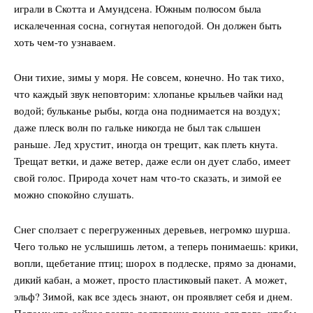
играли в Скотта и Амундсена. Южным полюсом была
искалеченная сосна, согнутая непогодой. Он должен быть
хоть чем-то узнаваем.
Они тихие, зимы у моря. Не совсем, конечно. Но так тихо,
что каждый звук неповторим: хлопанье крыльев чайки над
водой; бульканье рыбы, когда она поднимается на воздух;
даже плеск волн по гальке никогда не был так слышен
раньше. Лед хрустит, иногда он трещит, как плеть кнута.
Трещат ветки, и даже ветер, даже если он дует слабо, имеет
свой голос. Природа хочет нам что-то сказать, и зимой ее
можно спокойно слушать.
Снег сползает с перегруженных деревьев, негромко шурша.
Чего только не услышишь летом, а теперь понимаешь: крики,
вопли, щебетание птиц; шорох в подлеске, прямо за дюнами,
дикий кабан, а может, просто пластиковый пакет. А может,
эльф? Зимой, как все здесь знают, он проявляет себя и днем.
Потому что сейчас всегда достаточно темно для того, чтобы