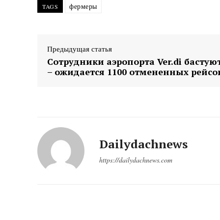
фермеры
TAGS
Предыдущая статья
Сотрудники аэропорта Ver.di бастую
– ожидается 1100 отмененных рейсо
Dailydachnews
https://dailydachnews.com