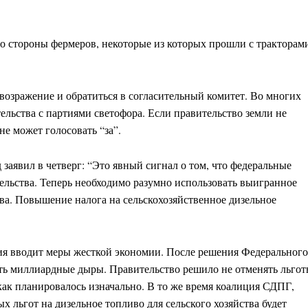
о стороны фермеров, некоторые из которых прошли с тракторам
ь возражение и обратиться в согласительный комитет. Во многих
льства с партиями светофора. Если правительство земли не
не может голосовать “за”.
аявил в четверг: “Это явный сигнал о том, что федеральные
тельства. Теперь необходимо разумно использовать выигранное
тва. Повышение налога на сельскохозяйственное дизельное
я вводит меры жесткой экономии. После решения Федерального
ть миллиардные дыры. Правительство решило не отменять льго
 как планировалось изначально. В то же время коалиция СДПГ,
х льгот на дизельное топливо для сельского хозяйства будет