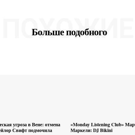
ПОХОЖИЕ
Больше подобного
ская угроза в Вене: отмена
«Monday Listening Club» Ма
ейлор Свифт подмочила
Маркели: DJ Bikini