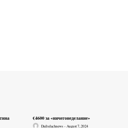
ртина
€4600 за «ничегонеделание»
Dailydachnews
-
August 7, 2024