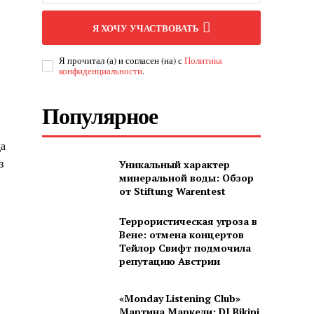
Я ХОЧУ УЧАСТВОВАТЬ
Я прочитал (а) и согласен (на) с
Политика
конфиденциальности
.
Популярное
да
з
Уникальный характер
минеральной воды: Обзор
от Stiftung Warentest
Террористическая угроза в
Вене: отмена концертов
Тейлор Свифт подмочила
репутацию Австрии
«Monday Listening Club»
Мартина Маркели: DJ Bikini