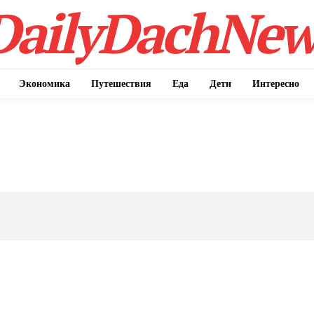
DailyDachNew
Экономика
Путешествия
Еда
Дети
Интересно
hNews
e PRO
Company
О нас