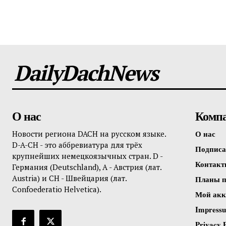
DailyDachNews
SUBSCRIB
О нас
Комп
О нас
Новости региона DACH на русском языке.
D-A-CH - это аббревиатура для трёх
Подписа
крупнейших немецкоязычных стран. D -
Контак
Германия (Deutschland), A - Австрия (лат.
Austria) и CH - Швейцария (лат.
Планы п
Confoederatio Helvetica).
Мой акк
Impress
Privacy P