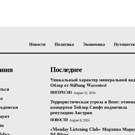
Подписаться
Контакты
Планы подписки
Мой аккаунт
Новости
Политика
Экономика
Путешест
Impressum
Privacy Policy
E NOW
ания
Последнее
Уникальный характер минеральной во
Обзор от Stiftung Warentest
ться
ИНТЕРЕСНО
August 12, 2024
ты
Террористическая угроза в Вене: отмен
одписки
концертов Тейлор Свифт подмочила
репутацию Австрии
аунт
НОВОСТИ
August 8, 2024
um
«Monday Listening Club» Мартина Марк
olicy
DJ Bikini