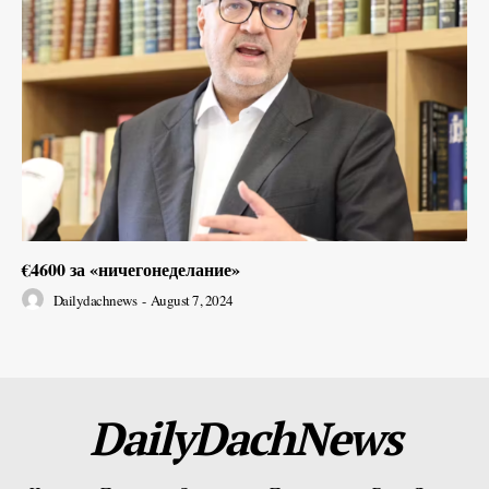
€4600 за «ничегонеделание»
Dailydachnews
-
August 7, 2024
DailyDachNews