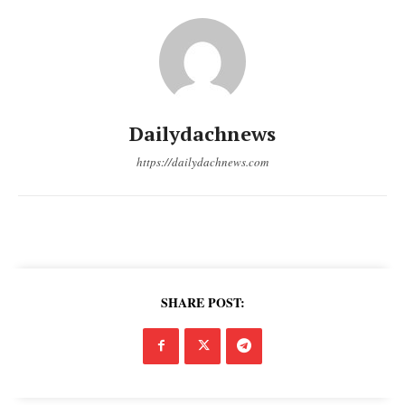
Dailydachnews
https://dailydachnews.com
DailyDachNews
Magazine PRO
SHARE POST: