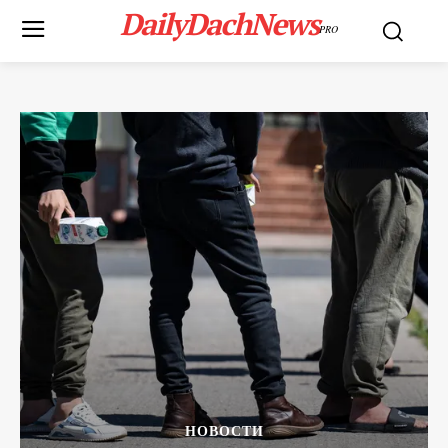
DailyDachNews
PRO
НОВОСТИ