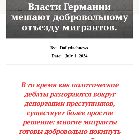
Власти Германии
мешают добровольному
отъезду мигрантов.
By:
Dailydachnews
Date:
July 1, 2024
В то время как политические
дебаты разгораются вокруг
депортации преступников,
существует более простое
решение: многие мигранты
готовы добровольно покинуть