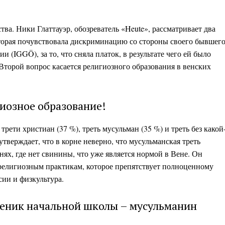
тва. Ники Глаттауэр, обозреватель «Heute», рассматривает два
которая почувствовала дискриминацию со стороны своего бывшег
(IGGÖ), за то, что сняла платок, в результате чего ей было
Второй вопрос касается религиозного образования в венских
иозное образование!
рети христиан (37 %), треть мусульман (35 %) и треть без какой
тверждает, что в корне неверно, что мусульманская треть
ях, где нет свинины, что уже является нормой в Вене. Он
религиозным практикам, которое препятствует полноценному
сии и физкультура.
ченик начальной школы – мусульманин