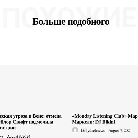
ПОХОЖИЕ
Больше подобного
ская угроза в Вене: отмена
«Monday Listening Club» Ма
ейлор Свифт подмочила
Маркели: DJ Bikini
встрии
Dailydachnews
-
August 7, 2024
ws
-
August 8, 2024