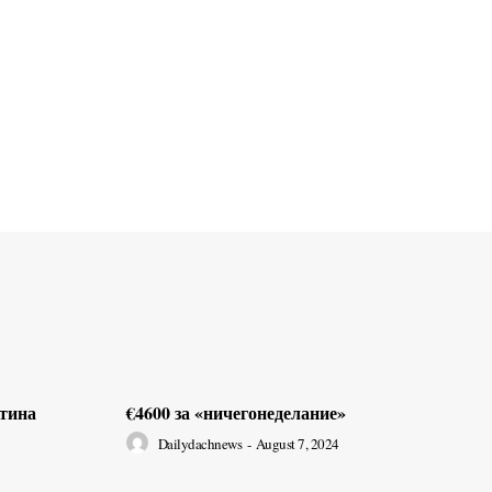
ртина
€4600 за «ничегонеделание»
Dailydachnews
-
August 7, 2024