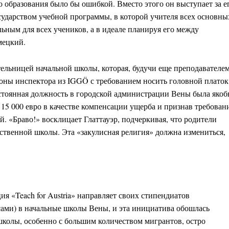
о образования было бы ошибкой. Вместо этого он выступает за е
ударством учебной программы, в которой учителя всех основны
льным для всех учеников, а в идеале планируя его между
мецкий.
тельницей начальной школы, которая, будучи еще преподавателе
оны инспектора из IGGÖ с требованием носить головной платок
постоянная должность в городской администрации Вены была яко
 15 000 евро в качестве компенсации ущерба и признав требован
 «Браво!» восклицает Глаттауэр, подчеркивая, что родители
ственной школы. Эта «закулисная религия» должна измениться,
я «Teach for Austria» направляет своих стипендиатов
сами) в начальные школы Вены, и эта инициатива обошлась
 школы, особенно с большим количеством мигрантов, остро