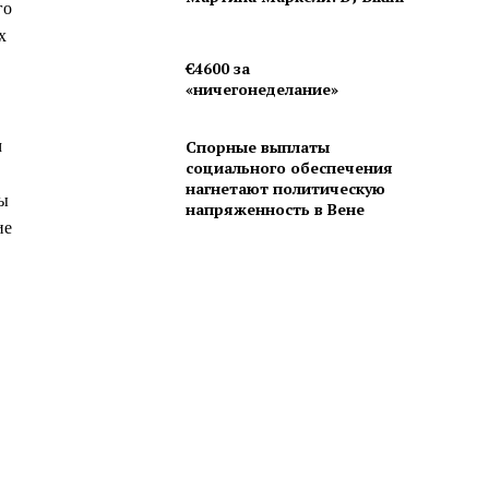
го
х
€4600 за
«ничегонеделание»
м
Спорные выплаты
социального обеспечения
нагнетают политическую
бы
напряженность в Вене
ие