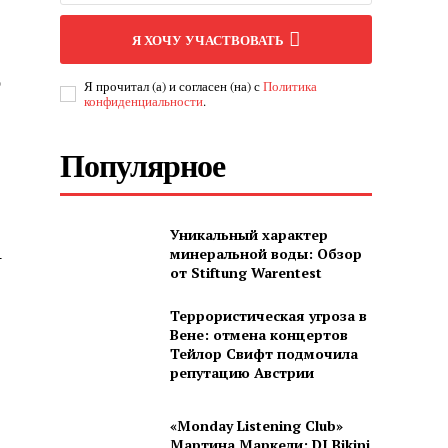
Я ХОЧУ УЧАСТВОВАТЬ
о
Я прочитал (а) и согласен (на) с
Политика
конфиденциальности
.
Популярное
Уникальный характер
минеральной воды: Обзор
-
от Stiftung Warentest
Террористическая угроза в
Вене: отмена концертов
Тейлор Свифт подмочила
репутацию Австрии
«Monday Listening Club»
Мартина Маркели: DJ Bikini