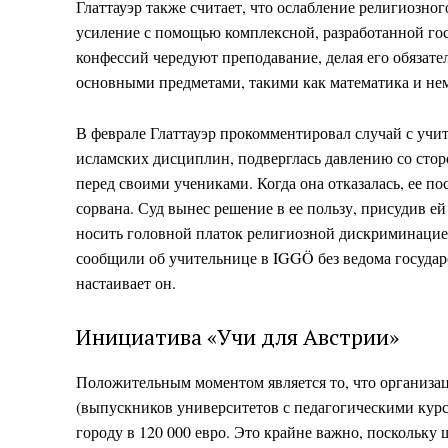
Глаттауэр также считает, что ослабление религиозног
усиление с помощью комплексной, разработанной гос
конфессий чередуют преподавание, делая его обязате
основными предметами, такими как математика и не
В феврале Глаттауэр прокомментировал случай с учи
исламских дисциплин, подверглась давлению со стор
перед своими учениками. Когда она отказалась, ее 
сорвана. Суд вынес решение в ее пользу, присудив ей
носить головной платок религиозной дискриминацией.
сообщили об учительнице в IGGÖ без ведома государ
настаивает он.
Инициатива «Учи для Австрии»
Положительным моментом является то, что организаци
(выпускников университетов с педагогическими кур
городу в 120 000 евро. Это крайне важно, поскольку