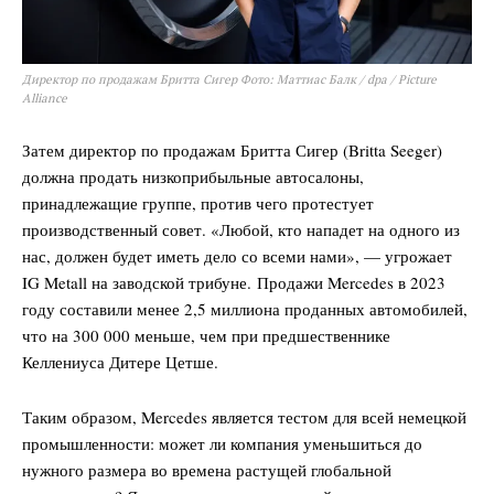
Директор по продажам Бритта Сигер Фото: Маттиас Балк / dpa / Picture
Alliance
Затем директор по продажам Бритта Сигер (Britta Seeger)
должна продать низкоприбыльные автосалоны,
принадлежащие группе, против чего протестует
производственный совет. «Любой, кто нападет на одного из
нас, должен будет иметь дело со всеми нами», — угрожает
IG Metall на заводской трибуне. Продажи Mercedes в 2023
году составили менее 2,5 миллиона проданных автомобилей,
что на 300 000 меньше, чем при предшественнике
Келлениуса Дитере Цетше.
Таким образом, Mercedes является тестом для всей немецкой
промышленности: может ли компания уменьшиться до
нужного размера во времена растущей глобальной