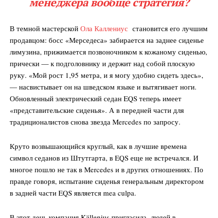
менеджера вообще стратегия?
В темной мастерской
Ола Каллениус
становится его лучшим
продавцом: босс «Мерседеса» забирается на заднее сиденье
лимузина, прижимается позвоночником к кожаному сиденью,
прически — к подголовнику и держит над собой плоскую
руку. «Мой рост 1,95 метра, и я могу удобно сидеть здесь»,
— насвистывает он на шведском языке и вытягивает ноги.
Обновленный электрический седан EQS теперь имеет
«представительские сиденья». А в передней части для
традиционалистов снова звезда Mercedes по запросу.
Круто возвышающийся круглый, как в лучшие времена
символ седанов из Штутгарта, в EQS еще не встречался. И
многое пошло не так в Mercedes и в других отношениях. По
правде говоря, испытание сиденья генеральным директором
в задней части EQS является mea culpa.
В этот день компания Källenius пригласила людей в