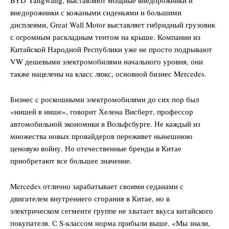
BYD Yangwang, выставляют мощные внедорожники и
внедорожники с кожаными сиденьями и большими
дисплеями, Great Wall Motor выставляет гибридный грузовик
с огромным раскладным тентом на крыше. Компании из
Китайской Народной Республики уже не просто подрывают
VW дешевыми электромобилями начального уровня, они
также нацелены на класс люкс, основной бизнес Mercedes.
Бизнес с роскошными электромобилями до сих пор был
«нишей в нише», говорит Хелена Висберт, профессор
автомобильной экономики в Вольфсбурге. Не каждый из
множества новых провайдеров переживет нынешнюю
ценовую войну. Но отечественные бренды в Китае
приобретают все большее значение.
Mercedes отлично зарабатывает своими седанами с
двигателем внутреннего сгорания в Китае, но в
электрическом сегменте группе не хватает вкуса китайского
покупателя. С S-классом норма прибыли выше. «Мы знали,