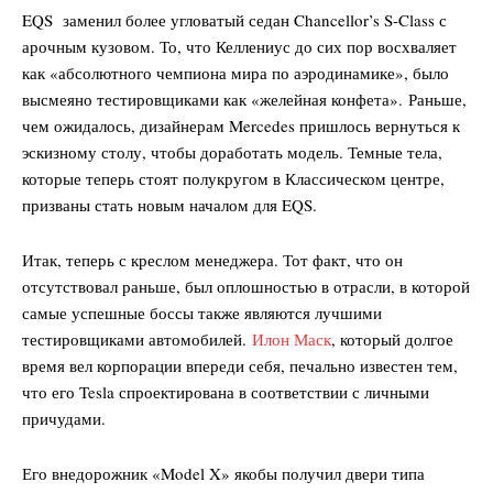
EQS заменил более угловатый седан Chancellor’s S-Class с
арочным кузовом. То, что Келлениус до сих пор восхваляет
как «абсолютного чемпиона мира по аэродинамике», было
высмеяно тестировщиками как «желейная конфета». Раньше,
чем ожидалось, дизайнерам Mercedes пришлось вернуться к
эскизному столу, чтобы доработать модель. Темные тела,
которые теперь стоят полукругом в Классическом центре,
призваны стать новым началом для EQS.
Итак, теперь с креслом менеджера. Тот факт, что он
отсутствовал раньше, был оплошностью в отрасли, в которой
самые успешные боссы также являются лучшими
тестировщиками автомобилей.
Илон Маск
, который долгое
время вел корпорации впереди себя, печально известен тем,
что его Tesla спроектирована в соответствии с личными
причудами.
Его внедорожник «Model X» якобы получил двери типа