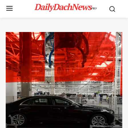
DailyDachNews
PRO