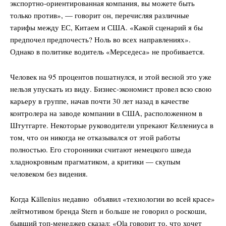
экспортно-ориентированная компания, вы можете быть
только против», — говорит он, перечисляя различные
тарифы между ЕС, Китаем и США. «Какой сценарий я бы
предпочел предпочесть? Ноль во всех направлениях».
Company
Однако в политике водитель «Мерседеса» не пробивается.
О нас
Человек на 95 процентов пошатнулся, и этой весной это уже
Подписаться
нельзя упускать из виду. Бизнес-экономист провел всю свою
карьеру в группе, начав почти 30 лет назад в качестве
Контакты
контролера на заводе компании в США, расположенном в
Планы подписки
Штутгарте. Некоторые руководители упрекают Келлениуса в
Мой аккаунт
том, что он никогда не отказывался от этой работы
Impressum
полностью. Его сторонники считают немецкого шведа
хладнокровным прагматиком, а критики — скупым
Privacy Policy
человеком без видения.
Когда Källenius недавно объявил «технологии во всей красе»
лейтмотивом бренда Stern и больше не говорил о роскоши,
бывший топ-менеджер сказал: «Ola говорит то, что хочет