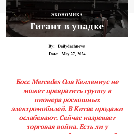
ЭКОНОМИКА
Гигант в упадке
By:
Dailydachnews
Date:
May 27, 2024
Босс Mercedes Ола Келлениус не
может превратить группу в
пионера роскошных
электромобилей. В Китае продажи
ослабевают. Сейчас назревает
торговая война. Есть ли у