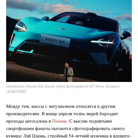
Основатель Xiaomi Лэй Цзюнь перед фотографией SU7 Фото: Флоренс
Ло/REUTERS
Между тем, массы с энтузиазмом относятся к другим
производителям. В конце апреля толпа людей бороздит
проходы автосалона в
Пекине
. С высоко поднятыми
смартфонами фанаты пытаются сфотографировать своего
кумира: Лэй Цзюнь, стройный 54-летний мужчина в ядовито-