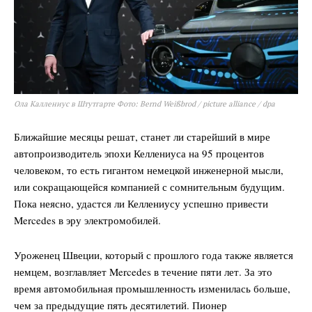
Ола Каллениус в Штутгарте Фото: Bernd Weißbrod / picture alliance / dpa
Ближайшие месяцы решат, станет ли старейший в мире
автопроизводитель эпохи Келлениуса на 95 процентов
человеком, то есть гигантом немецкой инженерной мысли,
или сокращающейся компанией с сомнительным будущим.
Пока неясно, удастся ли Келлениусу успешно привести
Mercedes в эру электромобилей.
Уроженец Швеции, который с прошлого года также является
немцем, возглавляет Mercedes в течение пяти лет. За это
время автомобильная промышленность изменилась больше,
чем за предыдущие пять десятилетий. Пионер