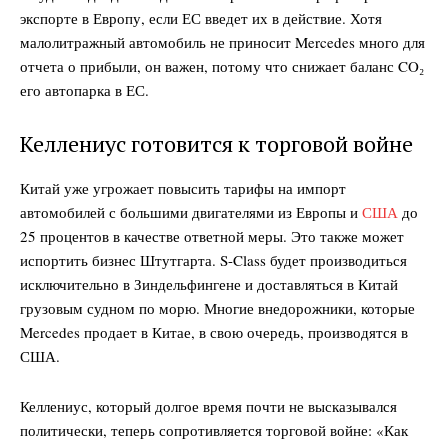
экспорте в Европу, если ЕС введет их в действие. Хотя
малолитражный автомобиль не приносит Mercedes много для
отчета о прибыли, он важен, потому что снижает баланс CO₂
его автопарка в ЕС.
Келлениус готовится к торговой войне
DailyDachNews
Magazine PRO
Китай уже угрожает повысить тарифы на импорт
автомобилей с большими двигателями из Европы и
США
до
25 процентов в качестве ответной меры. Это также может
испортить бизнес Штутгарта. S-Class будет производиться
исключительно в Зиндельфингене и доставляться в Китай
грузовым судном по морю. Многие внедорожники, которые
Mercedes продает в Китае, в свою очередь, производятся в
США.
Келлениус, который долгое время почти не высказывался
политически, теперь сопротивляется торговой войне: «Как
SUBSCRIBE NOW