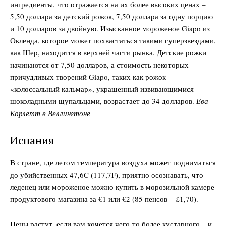
ингредиенты, что отражается на их более высоких ценах –
5,50 доллара за детский рожок, 7,50 доллара за одну порцию
и 10 долларов за двойную. Изысканное мороженое Giapo из
Окленда, которое может похвастаться такими суперзвездами,
как Шер, находится в верхней части рынка. Детские рожки
начинаются от 7,50 долларов, а стоимость некоторых
причудливых творений Giapo, таких как рожок
DailyDachNews
«колоссальный кальмар», украшенный извивающимися
Magazine PRO
шоколадными щупальцами, возрастает до 34 долларов.
Ева
Корлетт в Веллингтоне
Испания
В стране, где летом температура воздуха может подниматься
до убийственных 47,6C (117,7F), приятно осознавать, что
леденец или мороженое можно купить в морозильной камере
продуктового магазина за €1 или €2 (85 пенсов – £1,70).
Цены растут, если вам хочется чего-то более кустарного – и,
SUBSCRIBE NOW