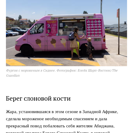
Фургон с мороженым в Сиднее. Фотография: Блейк Шарп-Виггинс/The
Guardian
Берег слоновой кости
Жара, установившаяся в этом сезоне в Западной Африке,
сделала мороженое необходимым спасением и дала
прекрасный повод побаловать себя жителям Абиджана,
торговой столицы Берега Слоновой Кости, в которой