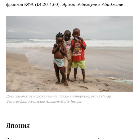
франков КФА (£4,20-4,60).
Эромо Эгбежуле в Абиджане
Дети лакомятся мороженым на пляже в Абиджане, Кот-д’Ивуар.
Фотография: Агентство Анадолу/Getty Images
Япония
Япония известна огромным количеством необычных вкусов