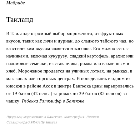
Мадриде
Таиланд
В Таиланде огромный выбор мороженого, от фруктовых
вкусов, таких как личи и дуриан, до сладкого тайского чая, но
классическим вкусом является кокосовое. Его можно есть с
начинками, включая кукурузу, сладкий картофель, арахис или
пальмовые семечки, из стаканчика, рожка или вложенным в
хлеб. Мороженое продается на уличных лотках, на рынках, в
магазинах или торговых центрах. В понедельник в одном из
киосков в районе Асок в центре Бангкока цены варьировались
от 19 батов (42 пенса) за рожок до 39 батов (85 пенсов) за
чашку.
Ребекка Рэтклифф в Бангкоке
Продавец мороженого в Бангкоке. Фотография: Лилиан
Суванрумфа/AFP/Getty Images