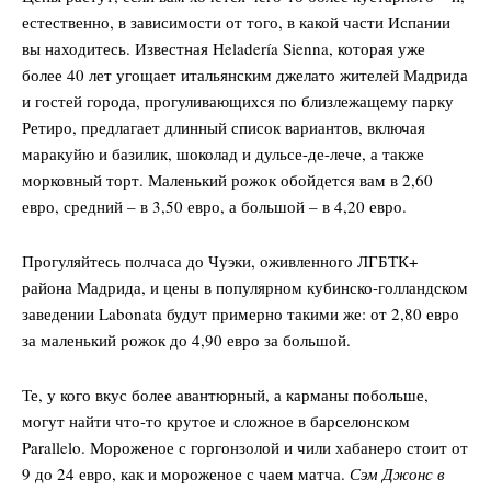
естественно, в зависимости от того, в какой части Испании
вы находитесь. Известная Heladería Sienna, которая уже
более 40 лет угощает итальянским джелато жителей Мадрида
и гостей города, прогуливающихся по близлежащему парку
Company
Ретиро, предлагает длинный список вариантов, включая
маракуйю и базилик, шоколад и дульсе-де-лече, а также
О нас
морковный торт. Маленький рожок обойдется вам в 2,60
Подписаться
евро, средний – в 3,50 евро, а большой – в 4,20 евро.
Контакты
Прогуляйтесь полчаса до Чуэки, оживленного ЛГБТК+
Планы подписки
района Мадрида, и цены в популярном кубинско-голландском
Мой аккаунт
заведении Labonata будут примерно такими же: от 2,80 евро
Impressum
за маленький рожок до 4,90 евро за большой.
Privacy Policy
Те, у кого вкус более авантюрный, а карманы побольше,
могут найти что-то крутое и сложное в барселонском
Parallelo. Мороженое с горгонзолой и чили хабанеро стоит от
9 до 24 евро, как и мороженое с чаем матча.
Сэм Джонс в