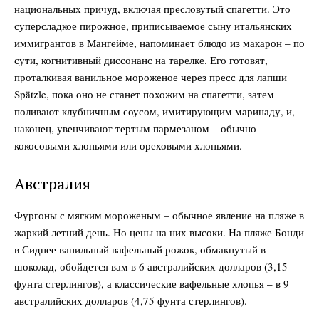
национальных причуд, включая пресловутый спагетти. Это
суперсладкое пирожное, приписываемое сыну итальянских
иммигрантов в Мангейме, напоминает блюдо из макарон – по
сути, когнитивный диссонанс на тарелке. Его готовят,
проталкивая ванильное мороженое через пресс для лапши
Spätzle, пока оно не станет похожим на спагетти, затем
поливают клубничным соусом, имитирующим маринаду, и,
наконец, увенчивают тертым пармезаном – обычно
кокосовыми хлопьями или ореховыми хлопьями.
Австралия
Фургоны с мягким мороженым – обычное явление на пляже в
жаркий летний день. Но цены на них высоки. На пляже Бонди
в Сиднее ванильный вафельный рожок, обмакнутый в
шоколад, обойдется вам в 6 австралийских долларов (3,15
фунта стерлингов), а классические вафельные хлопья – в 9
австралийских долларов (4,75 фунта стерлингов).