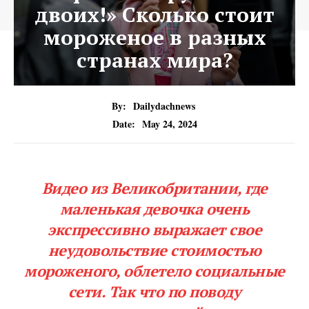
двоих!» Сколько стоит
мороженое в разных
странах мира?
By:
Dailydachnews
Date:
May 24, 2024
Видео из Великобритании, где
маленькая девочка очень
экспрессивно выражает свое
неудовольствие стоимостью
мороженого, облетело социальные
сети. Так что по поводу