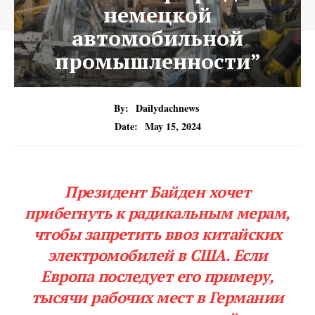
немецкой
автомобильной
промышленности”
By:
Dailydachnews
Date:
May 15, 2024
Президент Байден хочет
прибегнуть к радикальным мерам,
чтобы запретить ввоз китайских
электромобилей в США. Если
Европа последует его примеру,
тысячи рабочих мест в Германии