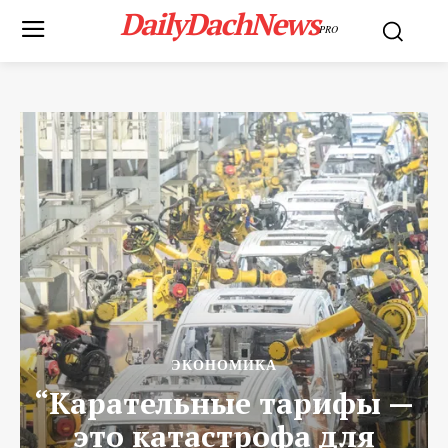
DailyDachNews
PRO
ЭКОНОМИКА
“Карательные тарифы —
это катастрофа для