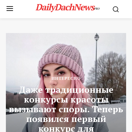
DailyDachNews
PRO
ИНТЕРЕСНО
Даже традиционные
конкурсы красоты
вызывают споры. Теперь
появился первый
конкурс для