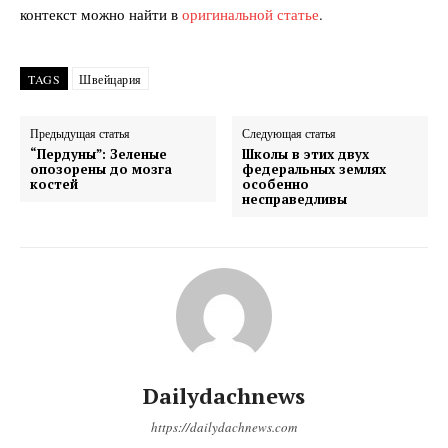
контекст можно найти в
оригинальной статье
.
TAGS
Швейцария
Предыдущая статья
Следующая статья
“Пердуны”: Зеленые
Школы в этих двух
DailyDachNews
опозорены до мозга
федеральных землях
Magazine PRO
костей
особенно
несправедливы
Dailydachnews
https://dailydachnews.com