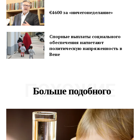
€4600 за «ничегонеделание»
Спорные выплаты социального
обеспечения нагнетают
политическую напряженность в
Вене
ПОХОЖИЕ
Больше подобного