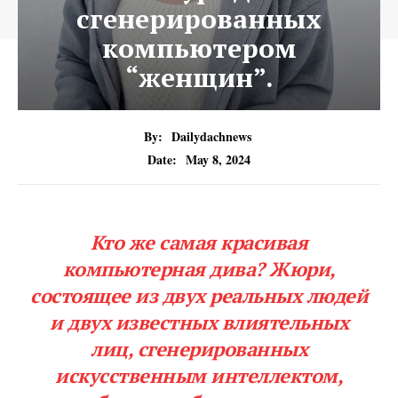
сгенерированных
компьютером
“женщин”.
By:
Dailydachnews
Date:
May 8, 2024
Кто же самая красивая
компьютерная дива? Жюри,
состоящее из двух реальных людей
и двух известных влиятельных
лиц, сгенерированных
искусственным интеллектом,