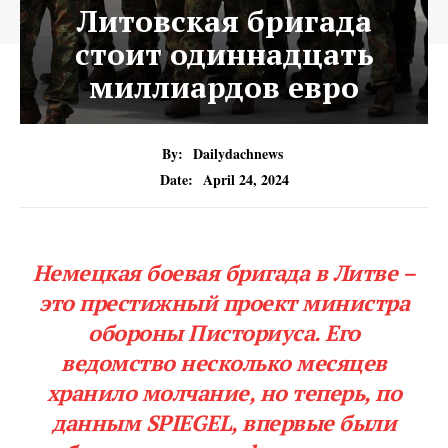
Литовская бригада
стоит одиннадцать
миллиардов евро
By:
Dailydachnews
Date:
April 24, 2024
Немецкая боевая бригада в Литве –
это престижный проект министра
обороны Писториуса. Его
ведомство несколько месяцев
хранило молчание, но теперь, по
данным SPIEGEL, впервые были