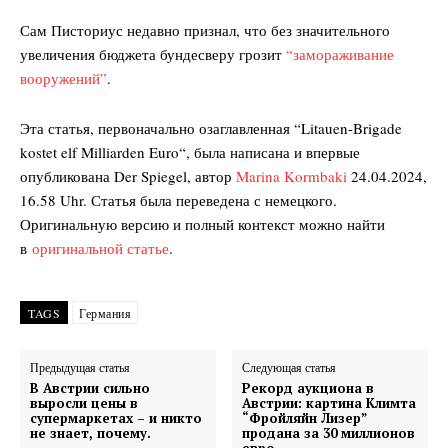
Сам Писториус недавно признал, что без значительного
увеличения бюджета бундесверу грозит
“замораживание
вооружений”
.
Эта статья, первоначально озаглавленная “
Litauen-Brigade
kostet elf Milliarden Euro
“, была написана и впервые
опубликована Der Spiegel, автор
Marina Kormbaki
24.04.2024,
16.58 Uhr
. Статья была переведена с немецкого.
Оригинальную версию и полный контекст можно найти
в
оригинальной статье
.
TAGS
Германия
Предыдущая статья
Следующая статья
В Австрии сильно
Рекорд аукциона в
выросли цены в
Австрии: картина Климта
супермаркетах – и никто
“Фройляйн Лизер”
не знает, почему.
продана за 30 миллионов
евро