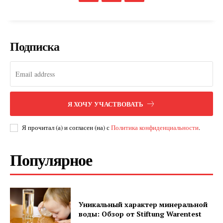
Company
О нас
Подписка
Подписаться
Контакты
Планы подписки
Мой аккаунт
Impressum
Я ХОЧУ УЧАСТВОВАТЬ
Privacy Policy
Я прочитал (а) и согласен (на) с
Политика конфиденциальности
.
Популярное
Уникальный характер минеральной
воды: Обзор от Stiftung Warentest