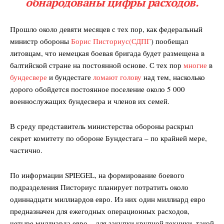
обнародованы цифры расходов.
Прошло около девяти месяцев с тех пор, как федеральный
министр обороны
Борис Писториус
(СДПГ
) пообещал
литовцам, что немецкая боевая бригада будет размещена в
балтийской стране на постоянной основе. С тех пор
многие
в
бундесвере
и бундестаге
ломают голову
над тем, насколько
дорого обойдется постоянное поселение около 5 000
военнослужащих бундесвера и членов их семей.
В среду представитель министерства обороны раскрыл
секрет комитету по обороне Бундестага – по крайней мере,
частично.
По информации SPIEGEL, на формирование боевого
подразделения Писториус планирует потратить около
одиннадцати миллиардов евро. Из них один миллиард евро
предназначен для ежегодных операционных расходов,
четыре миллиарда евро – для закупки крупной техники, такой