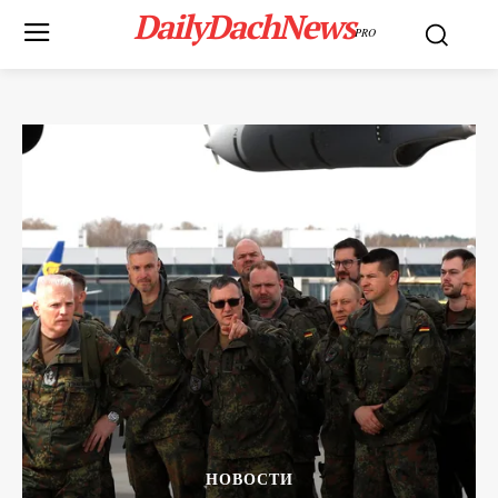
DailyDachNews
PRO
НОВОСТИ