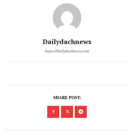
Dailydachnews
https://dailydachnews.com
DailyDachNews
Magazine PRO
SHARE POST: