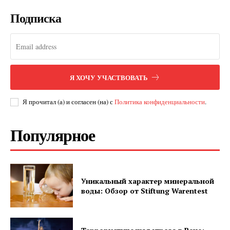
Подписка
SUBSCRIBE NOW
Я ХОЧУ УЧАСТВОВАТЬ
Company
Я прочитал (а) и согласен (на) с
Политика конфиденциальности
.
Популярное
О нас
Подписаться
Контакты
Планы подписки
Уникальный характер минеральной
воды: Обзор от Stiftung Warentest
Мой аккаунт
Impressum
Privacy Policy