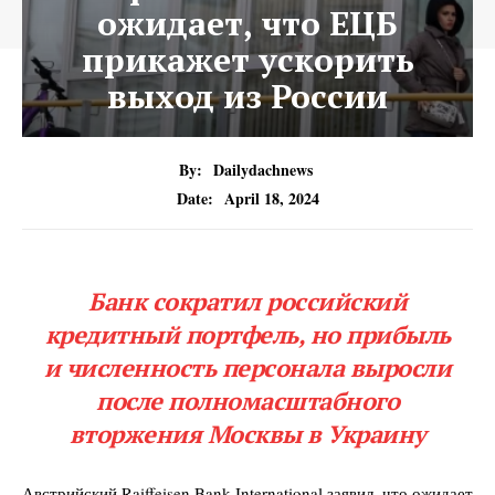
ожидает, что ЕЦБ
прикажет ускорить
выход из России
By:
Dailydachnews
Date:
April 18, 2024
Банк сократил российский
кредитный портфель, но прибыль
и численность персонала выросли
после полномасштабного
вторжения Москвы в Украину
Австрийский Raiffeisen Bank International заявил, что ожидает