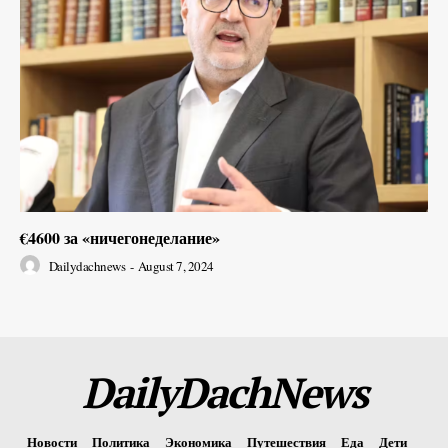
€4600 за «ничегонеделание»
Dailydachnews
-
August 7, 2024
DailyDachNews
Новости
Политика
Экономика
Путешествия
Еда
Дети