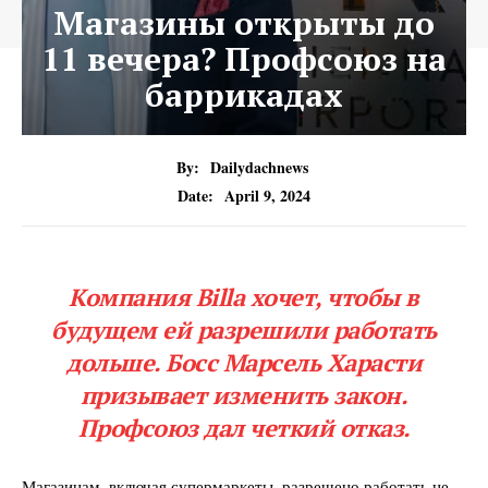
Магазины открыты до
11 вечера? Профсоюз на
баррикадах
By:
Dailydachnews
Date:
April 9, 2024
Компания Billa хочет, чтобы в
будущем ей разрешили работать
дольше. Босс Марсель Харасти
призывает изменить закон.
Профсоюз дал четкий отказ.
Магазинам, включая супермаркеты, разрешено работать не