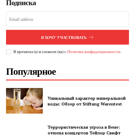
Подписка
SUBSCRIBE NOW
Я ХОЧУ УЧАСТВОВАТЬ
Я прочитал (а) и согласен (на) с
Политика конфиденциальности
.
Company
Популярное
О нас
Подписаться
Контакты
Уникальный характер минеральной
Планы подписки
воды: Обзор от Stiftung Warentest
Мой аккаунт
Impressum
Privacy Policy
Террористическая угроза в Вене:
отмена концертов Тейлор Свифт