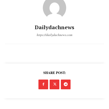
Dailydachnews
https://dailydachnews.com
DailyDachNews
Magazine PRO
SHARE POST: