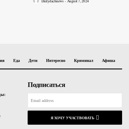
Dailydachnews
-
August 7, 2024
вия
Еда
Дети
Интересно
Криминал
Афиша
Подписаться
ды:
а
Я ХОЧУ УЧАСТВОВАТЬ