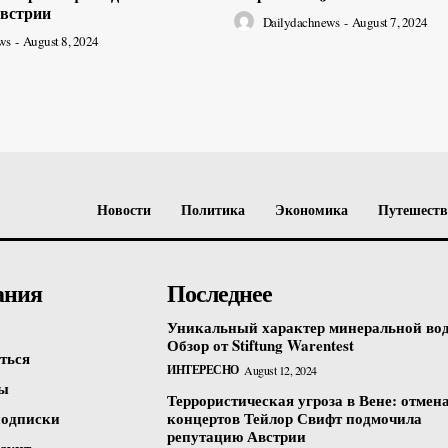
встрии
Dailydachnews
-
August 7, 2024
ws
-
August 8, 2024
Новости
Политика
Экономика
Путешест
ания
Последнее
Уникальный характер минеральной во
Обзор от Stiftung Warentest
ться
ИНТЕРЕСНО
August 12, 2024
ты
Террористическая угроза в Вене: отмен
одписки
концертов Тейлор Свифт подмочила
репутацию Австрии
аунт