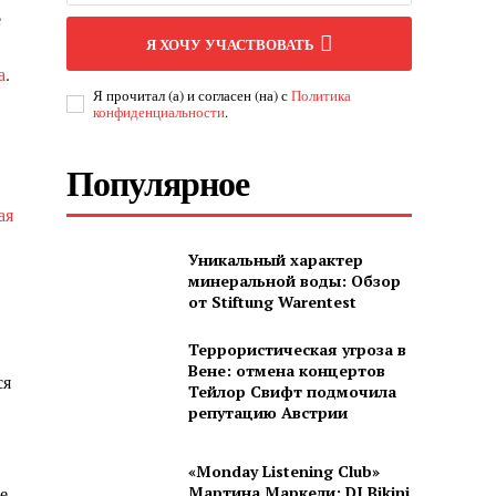
е
Я ХОЧУ УЧАСТВОВАТЬ
а
.
Я прочитал (а) и согласен (на) с
Политика
конфиденциальности
.
Популярное
ая
Уникальный характер
минеральной воды: Обзор
от Stiftung Warentest
Террористическая угроза в
Вене: отмена концертов
ся
Тейлор Свифт подмочила
репутацию Австрии
«Monday Listening Club»
е
Мартина Маркели: DJ Bikini