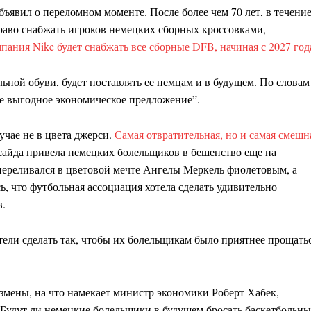
явил о переломном моменте. После более чем 70 лет, в течени
раво снабжать игроков немецких сборных кроссовками,
пания Nike будет снабжать все сборные DFB, начиная с 2027 год
ьной обуви, будет поставлять ее немцам и в будущем. По словам
е выгодное экономическое предложение”.
лучае не в цвета джерси.
Самая отвратительная, но и самая смешн
сайда привела немецких болельщиков в бешенство еще на
переливался в цветовой мечте Ангелы Меркель фиолетовым, а
ь, что футбольная ассоциация хотела сделать удивительно
в.
отели сделать так, чтобы их болельщикам было приятнее прощать
измены, на что намекает министр экономики Роберт Хабек,
Будут ли немецкие болельщики в будущем бросать баскетбольны