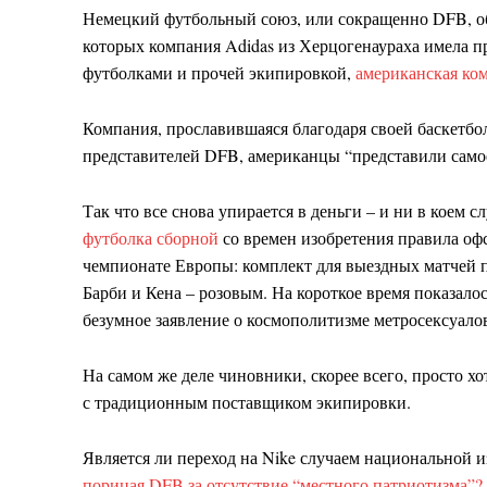
Немецкий футбольный союз, или сокращенно DFB, объ
которых компания Adidas из Херцогенаураха имела п
футболками и прочей экипировкой,
американская ком
Компания, прославившаяся благодаря своей баскетбол
представителей DFB, американцы “представили само
Так что все снова упирается в деньги – и ни в коем с
футболка сборной
со времен изобретения правила оф
чемпионате Европы: комплект для выездных матчей 
Барби и Кена – розовым. На короткое время показалос
безумное заявление о космополитизме метросексуало
На самом же деле чиновники, скорее всего, просто х
с традиционным поставщиком экипировки.
Является ли переход на Nike случаем национальной 
порицая DFB за отсутствие “местного патриотизма”?