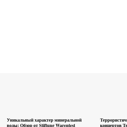
Уникальный характер минеральной
Террористиче
воды: Обзор от Stiftung Warentest
концертов Т