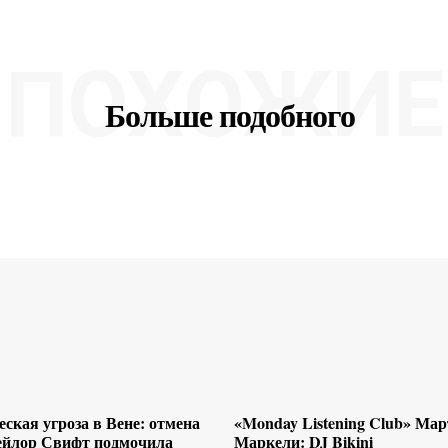
ПОХОЖИЕ
Больше подобного
ская угроза в Вене: отмена
«Monday Listening Club» Ма
ейлор Свифт подмочила
Маркели: DJ Bikini