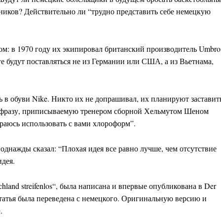
вников? Действительно ли “трудно представить себе немецкую
ом: в 1970 году их экипировал британский производитель Umbro
оге будут поставляться не из Германии или США, а из Вьетнама,
ь в обуви Nike. Никто их не допрашивал, их планируют заставит
т фразу, приписываемую тренером сборной Хельмутом Шеном
раюсь использовать с вами хлороформ”.
, однажды сказал: “Плохая идея все равно лучше, чем отсутствие
идея.
hland streifenlos“, была написана и впервые опубликована в Der
Статья была переведена с немецкого. Оригинальную версию и
е
.