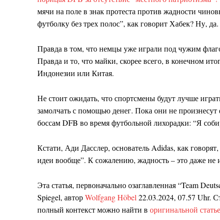
мячи на поле в знак протеста против жадности чино
футболку без трех полос”, как говорит Хабек? Ну, да.
Правда в том, что немцы уже играли под чужим флаг
Правда и то, что майки, скорее всего, в конечном ит
Индонезии или Китая.
Не стоит ожидать, что спортсмены будут лучше играт
замолчать с помощью денег. Пока они не произнесу
боссам DFB во время футбольной лихорадки: “Я соби
Кстати, Ади Дасслер, основатель Adidas, как говорят
идеи вообще”. К сожалению, жадность – это даже не 
Эта статья, первоначально озаглавленная “Team Deutsc
Spiegel, автор
Wolfgang Höbel
22.03.2024, 07.57 Uhr
. 
полный контекст можно найти в
оригинальной стать