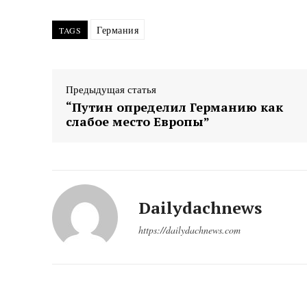
Германия
TAGS
Предыдущая статья
“Путин определил Германию как
слабое место Европы”
Dailydachnews
https://dailydachnews.com