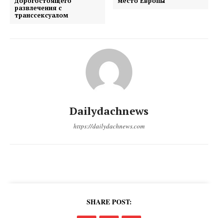
дорогостоящего
место Европы”
развлечения с
транссексуалом
Dailydachnews
https://dailydachnews.com
SHARE POST: