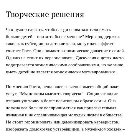
Company
Творческие решения
О нас
Что нужно сделать, чтобы люди снова захотели иметь
Подписаться
больше детей – или хотя бы не меньше? Меры поддержки,
Контакты
такие как субсидии на детские ясли, могут дать эффект,
Планы подписки
считает Рост. Они снимают экономическое давление с семей.
Мой аккаунт
Однако не стоит их переоценивать. Дискуссия о детях часто
подогревается экономическими соображениями, но желание
Impressum
иметь детей не является экономически мотивированным.
Privacy Policy
По мнению Роста, решающее значение имеет общий пакет
услуг. “Мы должны мыслить творчески”. Социолог видит
отправную точку в более позитивном образе семьи. Она
должна все больше восприниматься как привлекательная,
желанная и не ограничивающая молодых людей в обществе.
Не стоит героизировать или демонизировать карьеристок,
изображать домохозяек устаревшими, а мужей-домохозяек –