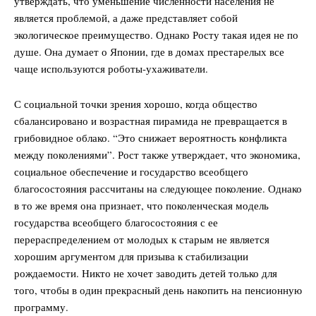
утверждать, что уменьшение численности населения не
является проблемой, а даже представляет собой
экологическое преимущество. Однако Росту такая идея не по
DailyDachNews
душе. Она думает о Японии, где в домах престарелых все
чаще используются роботы-ухаживатели.
Magazine PRO
С социальной точки зрения хорошо, когда общество
сбалансировано и возрастная пирамида не превращается в
грибовидное облако. “Это снижает вероятность конфликта
между поколениями”. Рост также утверждает, что экономика,
социальное обеспечение и государство всеобщего
благосостояния рассчитаны на следующее поколение. Однако
в то же время она признает, что поколенческая модель
государства всеобщего благосостояния с ее
перераспределением от молодых к старым не является
хорошим аргументом для призыва к стабилизации
SUBSCRIBE NOW
рождаемости. Никто не хочет заводить детей только для
того, чтобы в один прекрасный день накопить на пенсионную
программу.