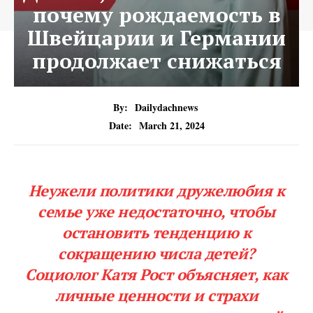
почему рождаемость в
Швейцарии и Германии
продолжает снижаться
By:
Dailydachnews
Date:
March 21, 2024
Неужели политики дружелюбия к
семье уже недостаточно, чтобы
остановить тенденцию к
сокращению числа детей?
Социолог Катя Рост объясняет, как
личные ценности и страхи