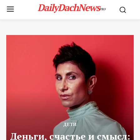
DailyDachNews
PRO
ДЕТИ
Деньги, счастье и смысл: