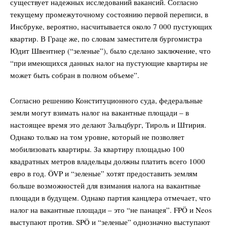
существует надежных исследований вакансий. Согласно
текущему промежуточному состоянию первой переписи, в
Инсбруке, вероятно, насчитывается около 7 000 пустующих
квартир. В Граце же, по словам заместителя бургомистра
SUBSCRIBE NOW
Юдит Швентнер (“зеленые”), было сделано заключение, что
“при имеющихся данных налог на пустующие квартиры не
может быть собран в полном объеме”.
Company
Согласно решению Конституционного суда, федеральные
земли могут взимать налог на вакантные площади – в
О нас
настоящее время это делают Зальцбург, Тироль и Штирия.
Однако только на том уровне, который не позволяет
Подписаться
мобилизовать квартиры. За квартиру площадью 100
Контакты
квадратных метров владельцы должны платить всего 1000
Планы подписки
евро в год. ÖVP и “зеленые” хотят предоставить землям
Мой аккаунт
больше возможностей для взимания налога на вакантные
площади в будущем. Однако партия канцлера отмечает, что
Impressum
налог на вакантные площади – это “не панацея”. FPÖ и Neos
Privacy Policy
выступают против. SPÖ и “зеленые” однозначно выступают