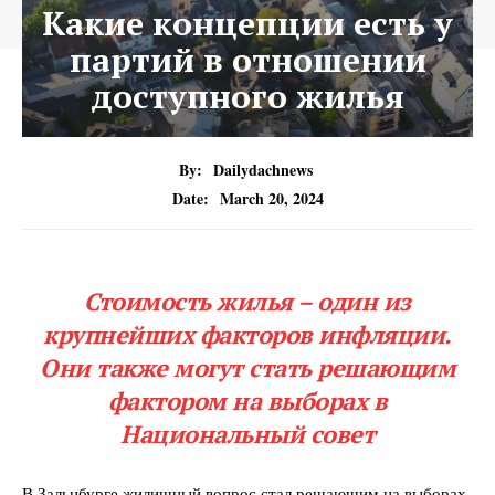
Какие концепции есть у
партий в отношении
доступного жилья
By:
Dailydachnews
Date:
March 20, 2024
Стоимость жилья – один из
крупнейших факторов инфляции.
Они также могут стать решающим
фактором на выборах в
Национальный совет
В Зальцбурге жилищный вопрос стал решающим на выборах.