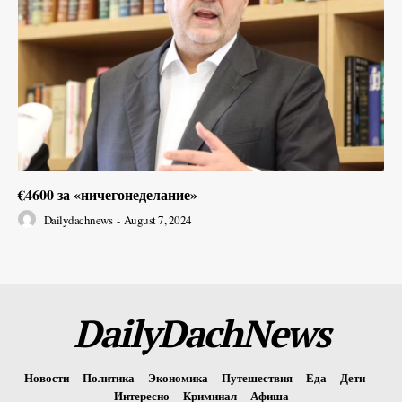
€4600 за «ничегонеделание»
Dailydachnews
-
August 7, 2024
DailyDachNews
Новости
Политика
Экономика
Путешествия
Еда
Дети
Интересно
Криминал
Афиша