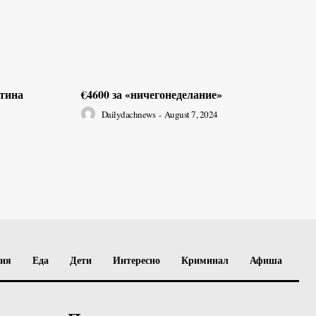
ртина
€4600 за «ничегонеделание»
Dailydachnews
-
August 7, 2024
вия
Еда
Дети
Интересно
Криминал
Афиша