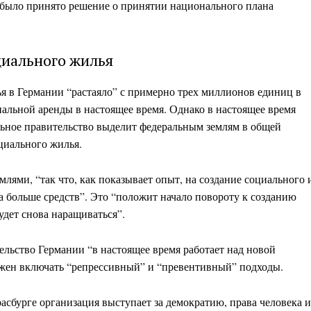
 было принято решение о принятии национального плана
циального жилья
я в Германии “растаяло” с примерно трех миллионов единиц в
альной аренды в настоящее время. Однако в настоящее время
альное правительство выделит федеральным землям в общей
циального жилья.
лями, “так что, как показывает опыт, на создание социального 
за больше средств”. Это “положит начало повороту к созданию
дет снова наращиваться”.
ельство Германии “в настоящее время работает над новой
лжен включать “репрессивный” и “превентивный” подходы.
асбурге организация выступает за демократию, права человека и