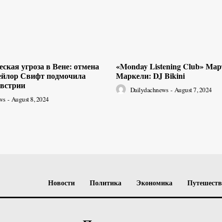
ская угроза в Вене: отмена
«Monday Listening Club» Ма
ейлор Свифт подмочила
Маркели: DJ Bikini
встрии
Dailydachnews
-
August 7, 2024
ws
-
August 8, 2024
Новости
Политика
Экономика
Путешест