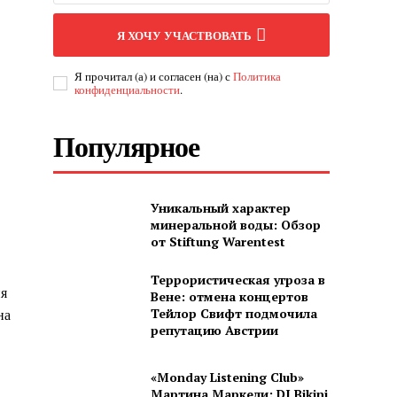
Я ХОЧУ УЧАСТВОВАТЬ
Я прочитал (а) и согласен (на) с
Политика
конфиденциальности
.
Популярное
Уникальный характер
минеральной воды: Обзор
от Stiftung Warentest
Террористическая угроза в
ия
Вене: отмена концертов
на
Тейлор Свифт подмочила
репутацию Австрии
«Monday Listening Club»
Мартина Маркели: DJ Bikini