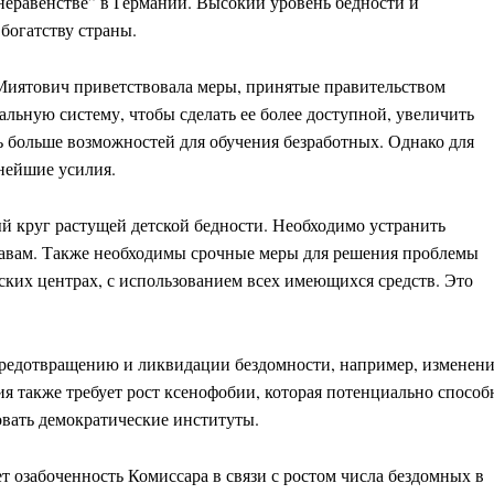
неравенстве” в Германии. Высокий уровень бедности и
богатству страны.
Миятович приветствовала меры, принятые правительством
льную систему, чтобы сделать ее более доступной, увеличить
 больше возможностей для обучения безработных. Однако для
нейшие усилия.
й круг растущей детской бедности. Необходимо устранить
авам. Также необходимы срочные меры для решения проблемы
ских центрах, с использованием всех имеющихся средств. Это
редотвращению и ликвидации бездомности, например, изменен
ия также требует рост ксенофобии, которая потенциально способ
вать демократические институты.
т озабоченность Комиссара в связи с ростом числа бездомных в