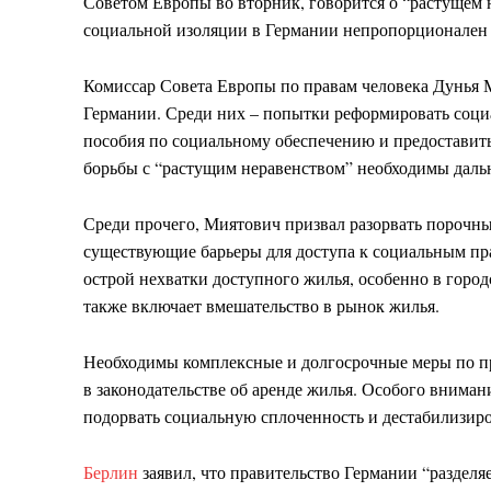
Советом Европы во вторник, говорится о “растущем 
социальной изоляции в Германии непропорционален 
Комиссар Совета Европы по правам человека Дунья 
Германии. Среди них – попытки реформировать социа
пособия по социальному обеспечению и предоставить
борьбы с “растущим неравенством” необходимы даль
Среди прочего, Миятович призвал разорвать порочны
существующие барьеры для доступа к социальным пр
острой нехватки доступного жилья, особенно в город
также включает вмешательство в рынок жилья.
Необходимы комплексные и долгосрочные меры по п
в законодательстве об аренде жилья. Особого вниман
подорвать социальную сплоченность и дестабилизиро
Берлин
заявил, что правительство Германии “разделяе