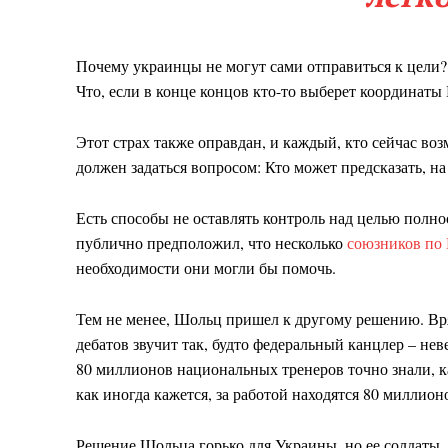
Почему украинцы не могут сами отправиться к цели?
Что, если в конце концов кто-то выберет координаты
Этот страх также оправдан, и каждый, кто сейчас во
должен задаться вопросом: Кто может предсказать, на
Есть способы не оставлять контроль над целью полн
публично предположил, что несколько
союзников п
необходимости они могли бы помочь.
Тем не менее, Шольц пришел к другому решению. Вря
дебатов звучит так, будто федеральный канцлер – н
80 миллионов национальных тренеров точно знали, ка
как иногда кажется, за работой находятся 80 миллио
Решение Шольца горько для Украины, но ее солдаты,