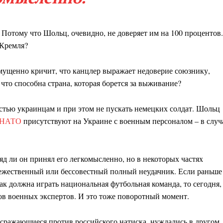
 Потому что Шольц, очевидно, не доверяет им на 100 процентов.
 Кремля?
змущенно кричит, что канцлер выражает недоверие союзнику,
 что способна страна, которая борется за выживание?
остью украинцам и при этом не пускать немецких солдат. Шольц
о НАТО
присутствуют на Украине с военным персоналом – в случ
д ли он принял его легкомысленно, но в некоторых частях
евежественный или бессовестный полный неудачник. Если раньше
к должна играть национальная футбольная команда, то сегодня,
нов военных экспертов. И это тоже поворотный момент.
 сражающиеся против российского натиска, нуждались в другом,