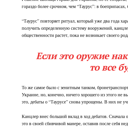
гораздо более срочном, чем “Таурус”: в боеприпасах,
“Таурус” повторяет ритуал, который уже два года ха
получить определенную систему вооружений, канцлер
общественности растет, пока не возникает своего род
Если это оружие нак
то все б
То же самое было с зенитным танком, бронетранспор
Украине, но, конечно, ничего хорошего из этого не в
это, дебаты о “Таурусе” снова упрощены. В них не у
Канцлер внес большой вклад в ход дебатов. Сначала о
это в своей сбивчивой манере, оставив после себя 