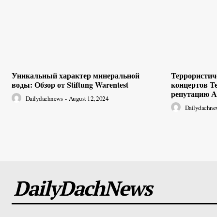
Уникальный характер минеральной
Террористиче
воды: Обзор от Stiftung Warentest
концертов Т
репутацию А
Dailydachnews
-
August 12, 2024
Dailydachne
DailyDachNews