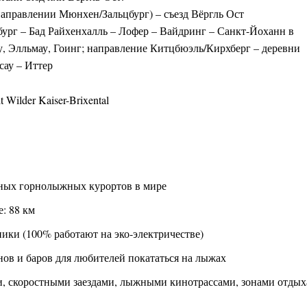
аправлении Мюнхен/Зальцбург) – съезд Вёргль Ост
ург – Бад Райхенхалль – Лофер – Вайдринг – Санкт-Йоханн в
у, Элльмау, Гоинг; направление Китцбюэль/Кирхберг – деревни
сау – Иттер
нных горнолыжных курортов в мире
: 88 км
ики (100% работают на эко-электричестве)
нов и баров для любителей покататься на лыжах
ми, скоростными заездами, лыжными кинотрассами, зонами отдых