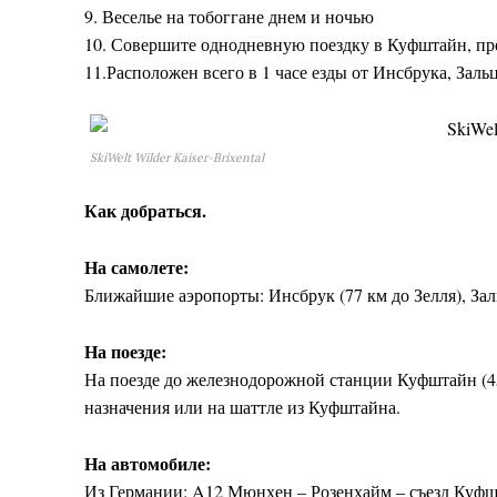
9. Веселье на тобоггане днем и ночью
10. Совершите однодневную поездку в Куфштайн, пр
11.Расположен всего в 1 часе езды от Инсбрука, Зал
SkiWelt Wilder Kaiser-Brixental
Как добраться.
На самолете:
Ближайшие аэропорты: Инсбрук (77 км до Зелля), Зал
На поезде:
На поезде до железнодорожной станции Куфштайн (45 
назначения или на шаттле из Куфштайна.
На автомобиле:
Из Германии: A12 Мюнхен – Розенхайм – съезд Куфш