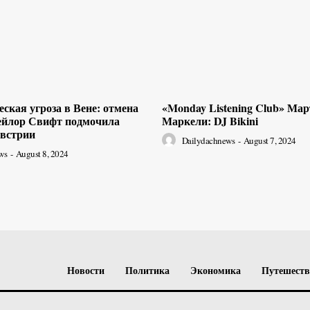
ская угроза в Вене: отмена
«Monday Listening Club» Ма
ейлор Свифт подмочила
Маркели: DJ Bikini
встрии
Dailydachnews
-
August 7, 2024
ws
-
August 8, 2024
Новости
Политика
Экономика
Путешест