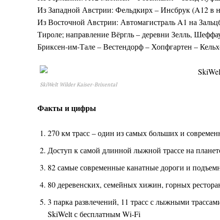
Из Западной Австрии: Фельдкирх – Инсбрук (A12 в н
Из Восточной Австрии: Автомагистраль A1 на Зальцб
Тироле; направление Вёргль – деревни Зелль, Шеффа
Бриксен-им-Тале – Вестендорф – Хопфгартен – Кельх
SkiWelt Wilder Kaiser-Brixental
Факты и цифры
270 км трасс – один из самых больших и совреме
Доступ к самой длинной лыжной трассе на планете
82 самые современные канатные дороги и подъемн
80 деревенских, семейных хижин, горных рестора
3 парка развлечений, 11 трасс с лыжными трасса
SkiWelt с бесплатным Wi-Fi