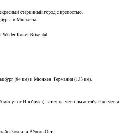
екрасный старинный город с крепостью.
ьцбурга и Мюнхена.
ьцбург (84 км) и Мюнхен, Германия (133 км).
минут от Инсбрука), затем на местном автобусе до места
тайн-Зюд или Вёргль-Ост.