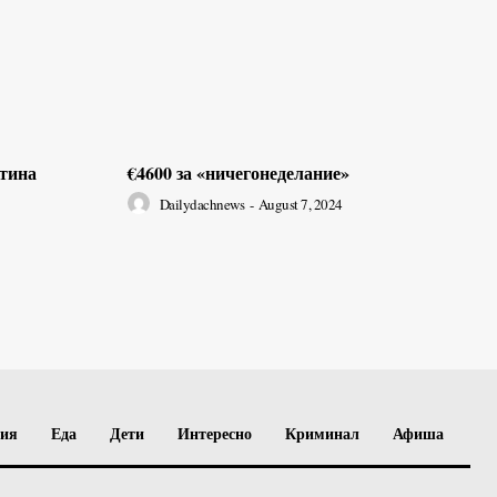
ртина
€4600 за «ничегонеделание»
Dailydachnews
-
August 7, 2024
вия
Еда
Дети
Интересно
Криминал
Афиша