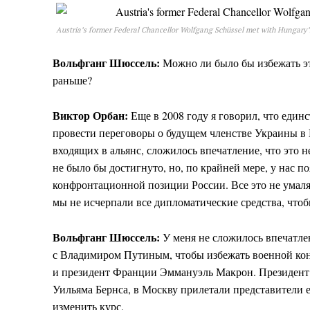
Austria’s former Federal Chancellor Wolfgang Schüssel met with Hungary’
Вольфганг Шюссель:
Можно ли было бы избежать э
раньше?
Виктор Орбан:
Еще в 2008 году я говорил, что един
провести переговоры о будущем членстве Украины в 
входящих в альянс, сложилось впечатление, что это 
не было бы достигнуто, но, по крайней мере, у нас п
конфронтационной позиции России. Все это не умаля
мы не исчерпали все дипломатические средства, что
Вольфганг Шюссель:
У меня не сложилось впечатлен
с Владимиром Путиным, чтобы избежать военной ко
и президент Франции Эммануэль Макрон. Президен
Уильяма Бернса, в Москву прилетали представители 
изменить курс.