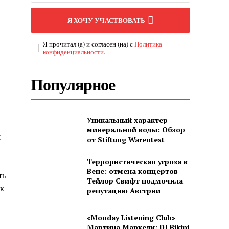
Я ХОЧУ УЧАСТВОВАТЬ
Я прочитал (а) и согласен (на) с
Политика
конфиденциальности
.
Популярное
Уникальный характер
минеральной воды: Обзор
:
от Stiftung Warentest
Террористическая угроза в
Вене: отмена концертов
ть
Тейлор Свифт подмочила
ак
репутацию Австрии
«Monday Listening Club»
Мартина Маркели: DJ Bikini