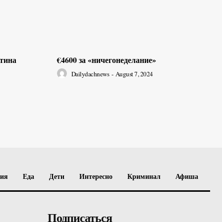
ртина
€4600 за «ничегонеделание»
Dailydachnews
-
August 7, 2024
вия
Еда
Дети
Интересно
Криминал
Афиша
Подписаться