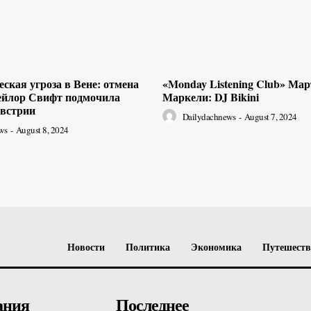
ская угроза в Вене: отмена
«Monday Listening Club» Ма
ейлор Свифт подмочила
Маркели: DJ Bikini
встрии
Dailydachnews
-
August 7, 2024
ws
-
August 8, 2024
Новости
Политика
Экономика
Путешест
ания
Последнее