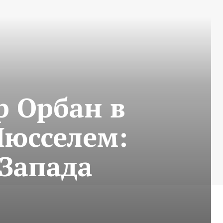
 Орбан в
Шюсселем:
Запада