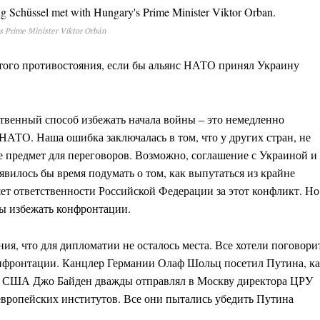
s Prime Minister Viktor Orbán
того противостояния, если бы альянс НАТО принял Украину
ственный способ избежать начала войны – это немедленно
НАТО. Наша ошибка заключалась в том, что у других стран, не
не предмет для переговоров. Возможно, соглашение с Украиной и
оявилось бы время подумать о том, как выпутаться из крайне
ет ответственности Российской Федерации за этот конфликт. Но
бы избежать конфронтации.
ия, что для дипломатии не осталось места. Все хотели поговори
нфронтации. Канцлер Германии Олаф Шольц посетил Путина, к
т США Джо Байден дважды отправлял в Москву директора ЦРУ
европейских институтов. Все они пытались убедить Путина