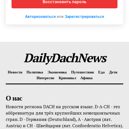
Восстановить пароль
Авторизоваться
или
Зарегистрироваться
DailyDachNews
Magazine PRO
DailyDachNews
Новости
Политика
Экономика
Путешествия
Еда
Дети
Интересно
Криминал
Афиша
О нас
Новости региона DACH на русском языке. D-A-CH - это
аббревиатура для трёх крупнейших немецкоязычных
стран. D - Германия (Deutschland), A - Австрия (лат.
Austria) и CH - Швейцария (лат. Confoederatio Helvetica).