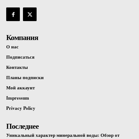
SUBSCRIBE NOW
Company
Компания
О нас
О нас
Подписаться
Подписаться
Контакты
Контакты
Планы подписки
Планы подписки
Мой аккаунт
Мой аккаунт
Impressum
Impressum
Privacy Policy
Privacy Policy
Последнее
Уникальный характер минеральной воды: Обзор от